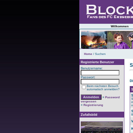
Willkommen
Home
/ Suchen
Registrierte Benutzer
S
Benutzername:
Passwort:
Di
Beim nächsten Besuch
automatisch anmelden?
S
»
Password
S
vergessen
m
»
Registrierung
n
Zufallsbild
B
V
K