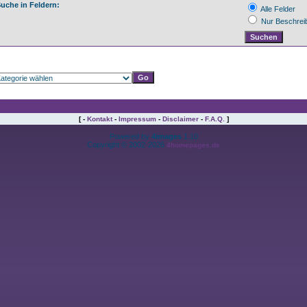
uche in Feldern:
Alle Felder
Nur Beschrei
[ -
Kontakt
-
Impressum
-
Disclaimer
-
F.A.Q.
]
Powered by
4images
1.10
Copyright © 2002-2026
4homepages.de