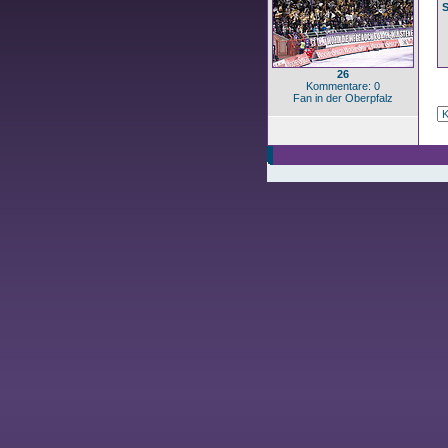
S
26
Kommentare: 0
Fan in der Oberpfalz