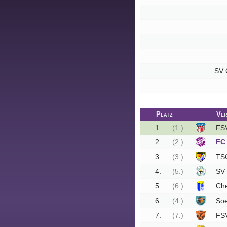
Tippspiel
Aue-
Away
SV 
Fanzine
Bilderarchiv
Platz
Ver
Aue-
1.
(1.)
FS
Fans
On
2.
(2.)
FC
Tour
3.
(3.)
TS
4.
(5.)
SV 
Fanturniere
5.
(6.)
Che
Fanfreundschaften
6.
(4.)
So
Downloads
7.
(7.)
FS