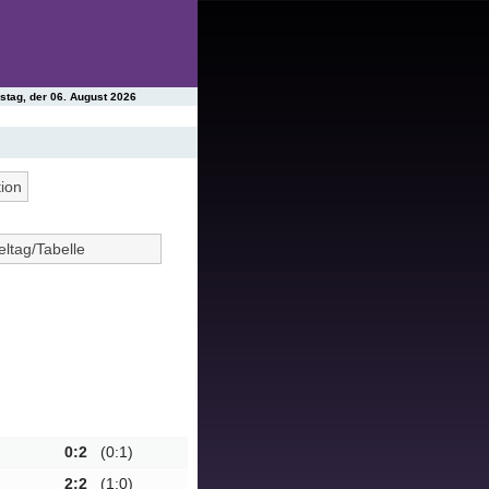
stag, der 06. August 2026
tion
eltag/Tabelle
2
3
4
5
7
8
9
10
12
13
14
15
17
18
19
20
22
23
24
25
27
28
29
30
0:2
(0:1)
32
2:2
(1:0)