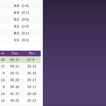
2:0
(1:0)
0:3
(0:1)
3:1
(0:0)
3:1
(2:0)
0:1
(0:1)
1:1
(0:0)
+/-
Tore
Pkt.
33
50
:
17
37
:
9
37
58
:
21
33
:
13
8
29
:
21
30
:
16
16
36
:
20
29
:
17
8
38
:
30
29
:
17
14
41
:
27
28
:
18
14
39
:
25
25
:
21