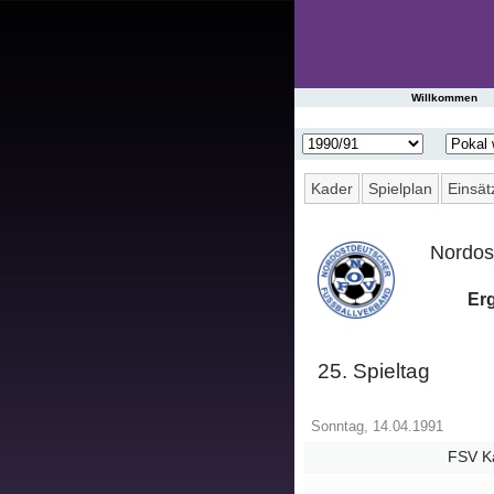
Startseite
Willkommen
Spieltag
|
Tabelle
Kader
Spielplan
Einsät
Spielberichte
Nordost
Presseschau
Erg
Saisonstatistik
25. Spieltag
Ergebnisarchiv
Sonntag, 14.04.1991
Spielerarchiv
FSV Ka
Gegnerarchiv