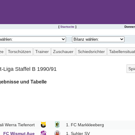
[
Startseite
]
Donner
SAISONSTATISTIKEN DES FC ERZGEBIRGE AUE
ze
Torschützen
Trainer
Zuschauer
Schiedsrichter
Tabellensitua
-Liga Staffel B 1990/91
Spi
1
ebnisse und Tabelle
6
11
16
21
26
li Werra Tiefenort
1. FC Markkleeberg
31
FC Wismut Aue
1. Suhler SV