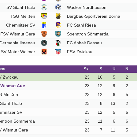
SV Stahl Thale
Wacker Nordhausen
TSG Meißen
Bergbau-Sportverein Borna
Chemnitzer SV
FC Stahl Riesa
FSV Wismut Gera
Soemtron Sömmerda
Germania Ilmenau
FC Anhalt Dessau
SV Motor Weimar
FSV Zwickau
ein
Sp.
S
U
N
V Zwickau
23
16
5
2
 Wismut Aue
23
12
9
2
G Meißen
23
12
6
5
Stahl Thale
23
8
13
2
mnitzer SV
23
12
5
6
emtron Sömmerda
23
11
6
6
V Wismut Gera
23
7
11
5