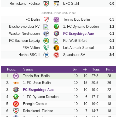
Reinickend. Füchse
EFC Stahl
0:0
Sonntag, 24.09.1995 14:00
Tippspiel
FC Berlin
Tennis Bor. Berlin
0:5
Aue-
Bischofswerdaer FV
1. FC Dynamo Dresden
1:2
Away
Wacker Nordhausen
FC Erzgebirge Aue
0:1
FC Sachsen Leipzig
Rot-Weiß Erfurt
0:1
Fanzine
FSV Velten
Lok Altmark Stendal
2:1
Bilderarchiv
Hertha BSC II
Spandauer SV
3:4
Aue-
Fans
Platz
Verein
Sp.
+/-
Tore
Pkt.
On
1.
Tennis Bor. Berlin
10
19
27
:
8
28
Tour
2.
1. FC Union Berlin
10
15
20
:
5
26
Fanturniere
3.
FC Erzgebirge Aue
10
10
19
:
9
22
4.
1. FC Dynamo Dresden
10
6
17
:
11
19
Fanfreundschaften
5.
Energie Cottbus
10
10
19
:
9
18
Downloads
6.
Reinickend. Füchse
10
7
14
:
7
18