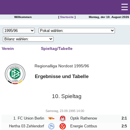
☰
Willkommen
[
Startseite
]
Montag, der 10. August 2026
Startseite
SAISONSTATISTIKEN DES FC ERZGEBIRGE AUE
Spieltag
|
Tabelle
Verein
Spieltag/Tabelle
Spielberichte
1
2
3
4
Kader
Regionalliga Nordost 1995/96
5
6
7
8
Presseschau
Spielplan
9
10
11
12
Ergebnisse und Tabelle
Einsätze
13
14
15
16
Torschützen
Saisonstatistik
17
18
19
20
Trainer
10. Spieltag
21
22
23
24
Ergebnisarchiv
Zuschauer
25
26
27
28
Schiedsrichter
Samstag, 23.09.1995 14:00
Spielerarchiv
1. FC Union Berlin
Optik Rathenow
2:1
29
30
31
32
Tabellensituation
Gegnerarchiv
Hertha 03 Zehlendorf
Energie Cottbus
2:5
33
34