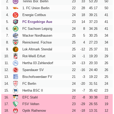
Vereinsdaten
2.
Tennis Bor. Berlin
23
33
53
:
20
50
3.
1. FC Union Berlin
22
28
45
:
17
50
Tickets
4.
Energie Cottbus
24
18
39
:
21
41
Archiv
5.
FC Erzgebirge Aue
23
14
37
:
23
41
6.
FC Sachsen Leipzig
24
8
34
:
26
41
DFB-
7.
Wacker Nordhausen
25
5
30
:
25
34
Pokalspiele
8.
Reinickend. Füchse
25
4
27
:
23
34
Sachsen-
9.
Lok Altmark Stendal
25
-12
25
:
37
31
Pokalspiele
10.
Rot-Weiß Erfurt
24
-1
19
:
20
29
Erzgebirgsstadion
11.
Hertha 03 Zehlendorf
24
-13
20
:
33
26
12.
Spandauer SV
22
-16
24
:
40
26
Stadionchronik
13.
Bischofswerdaer FV
21
-3
19
:
22
25
Umbau-
14.
FC Berlin
24
-20
31
:
51
24
Tagebuch
15.
Hertha BSC II
24
-7
35
:
42
23
16.
EFC Stahl
22
-8
30
:
38
22
17.
FSV Velten
23
-29
26
:
55
19
18.
Optik Rathenow
24
-18
13
:
31
12