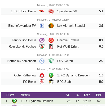
Mittwoch, 20.03.1996 16:00
1. FC Union Berlin
Spandauer SV
5:1
Tippspiel
Mittwoch, 27.03.1996 16:30
Aue-
Bischofswerdaer FV
Lok Altmark Stendal
3:1
Away
Samstag, 30.03.1996 14:00
Fanzine
Tennis Bor. Berlin
Energie Cottbus
0:1
Bilderarchiv
Reinickend. Füchse
Rot-Weiß Erfurt
0:0
Mittwoch, 17.04.1996 18:00
Aue-
Fans
Hertha 03 Zehlendorf
FSV Velten
2:2
On
Mittwoch, 01.05.1996 14:00
Tour
Optik Rathenow
1. FC Dynamo Dresden
1:0
Fanturniere
FC Berlin
EFC Stahl
5:0
Fanfreundschaften
Platz
Verein
Sp.
+/-
Tore
Pkt.
Downloads
1.
1. FC Dynamo Dresden
25
17
36
:
19
52