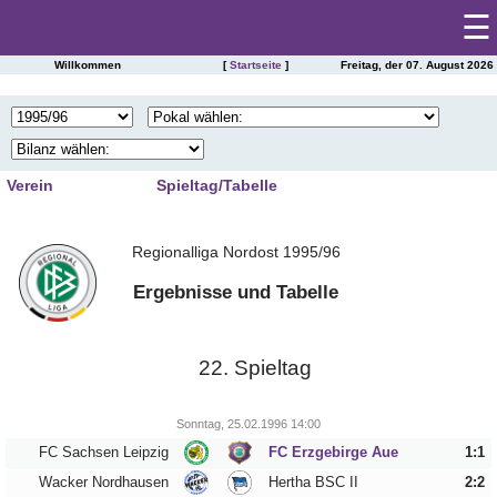
☰
Willkommen
[
Startseite
]
Freitag, der 07. August 2026
Startseite
SAISONSTATISTIKEN DES FC ERZGEBIRGE AUE
Spieltag
|
Tabelle
Verein
Spieltag/Tabelle
Spielberichte
1
2
3
4
Kader
Regionalliga Nordost 1995/96
5
6
7
8
Presseschau
Spielplan
9
10
11
12
Ergebnisse und Tabelle
Einsätze
13
14
15
16
Torschützen
Saisonstatistik
17
18
19
20
Trainer
22. Spieltag
21
22
23
24
Ergebnisarchiv
Zuschauer
25
26
27
28
Schiedsrichter
Sonntag, 25.02.1996 14:00
Spielerarchiv
FC Sachsen Leipzig
FC Erzgebirge Aue
1:1
29
30
31
32
Tabellensituation
Gegnerarchiv
Wacker Nordhausen
Hertha BSC II
2:2
33
34