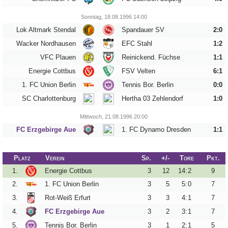
33
34
Sonntag, 18.08.1996 14:00
Lok Altmark Stendal
Spandauer SV
2:0
Tippspiel
Wacker Nordhausen
EFC Stahl
1:2
Aue-
VFC Plauen
Reinickend. Füchse
1:1
Away
Energie Cottbus
FSV Velten
6:1
Fanzine
1. FC Union Berlin
Tennis Bor. Berlin
0:0
SC Charlottenburg
Hertha 03 Zehlendorf
1:0
Bilderarchiv
Mittwoch, 21.08.1996 20:00
Aue-
FC Erzgebirge Aue
1. FC Dynamo Dresden
1:1
Fans
On
Tour
Platz
Verein
Sp.
+/-
Tore
Pkt.
1.
Energie Cottbus
3
12
14
:
2
9
Fanturniere
2.
1. FC Union Berlin
3
5
5
:
0
7
Fanfreundschaften
3.
Rot-Weiß Erfurt
3
3
4
:
1
7
Downloads
4.
FC Erzgebirge Aue
3
2
3
:
1
7
5.
Tennis Bor. Berlin
3
1
2
:
1
5