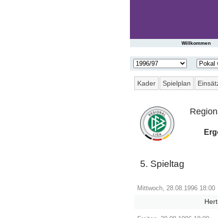
Startseite
Willkommen
Spieltag
|
Tabelle
Kader
Spielplan
Einsät
Spielberichte
Region
Presseschau
Erg
Saisonstatistik
5. Spieltag
Ergebnisarchiv
Mittwoch, 28.08.1996 18:00
Spielerarchiv
Hert
Gegnerarchiv