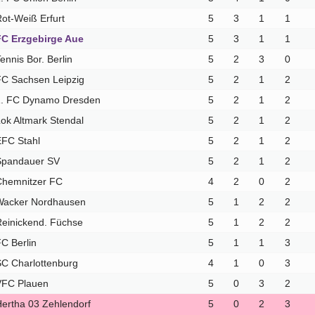
ot-Weiß Erfurt
5
3
1
1
FC Erzgebirge Aue
5
3
1
1
ennis Bor. Berlin
5
2
3
0
FC Sachsen Leipzig
5
2
1
2
1. FC Dynamo Dresden
5
2
1
2
ok Altmark Stendal
5
2
1
2
EFC Stahl
5
2
1
2
Spandauer SV
5
2
1
2
Chemnitzer FC
4
2
0
2
Wacker Nordhausen
5
1
2
2
einickend. Füchse
5
1
2
2
C Berlin
5
1
1
3
C Charlottenburg
4
1
0
3
VFC Plauen
5
0
3
2
ertha 03 Zehlendorf
5
0
2
3