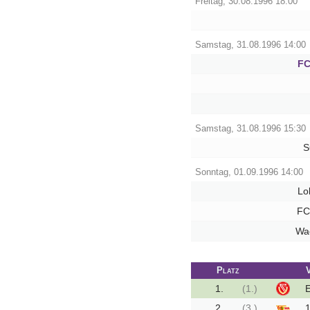
Freitag, 30.08.1996 18:00
Tippspiel
Samstag, 31.08.1996 14:00
FC
Aue-
Away
Fanzine
Samstag, 31.08.1996 15:30
Bilderarchiv
S
Aue-
Sonntag, 01.09.1996 14:00
Fans
Lo
On
Tour
FC
Wa
Fanturniere
Fanfreundschaften
Platz
Downloads
1.
(1.)
E
2.
(3.)
1