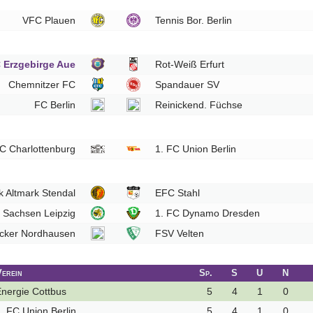
VFC Plauen
Tennis Bor. Berlin
 Erzgebirge Aue
Rot-Weiß Erfurt
Chemnitzer FC
Spandauer SV
FC Berlin
Reinickend. Füchse
C Charlottenburg
1. FC Union Berlin
k Altmark Stendal
EFC Stahl
 Sachsen Leipzig
1. FC Dynamo Dresden
cker Nordhausen
FSV Velten
Verein
Sp.
S
U
N
nergie Cottbus
5
4
1
0
. FC Union Berlin
5
4
1
0