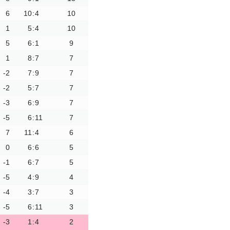
6
10
:
4
10
1
5
:
4
10
5
6
:
1
9
1
8
:
7
7
-2
7
:
9
7
-2
5
:
7
7
-3
6
:
9
7
-5
6
:
11
7
7
11
:
4
6
0
6
:
6
5
-1
6
:
7
5
-5
4
:
9
4
-4
3
:
7
3
-5
6
:
11
3
-3
1
:
4
2