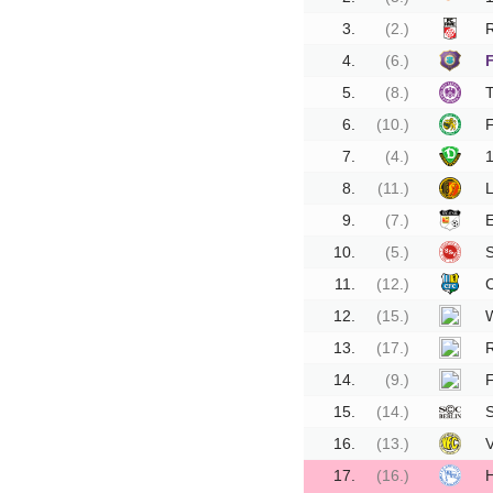
Vereinsdaten
3.
(2.)
R
Tickets
4.
(6.)
Archiv
5.
(8.)
T
6.
(10.)
DFB-
Pokalspiele
7.
(4.)
8.
(11.)
L
Sachsen-
9.
(7.)
Pokalspiele
10.
(5.)
Erzgebirgsstadion
11.
(12.)
Stadionchronik
12.
(15.)
Umbau-
13.
(17.)
R
Tagebuch
14.
(9.)
F
15.
(14.)
S
16.
(13.)
17.
(16.)
H