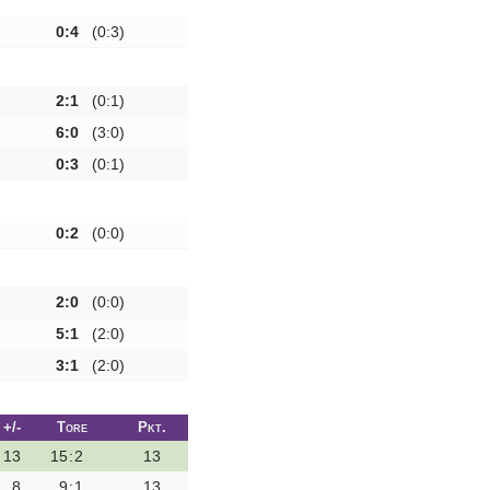
0:4
(0:3)
2:1
(0:1)
6:0
(3:0)
0:3
(0:1)
0:2
(0:0)
2:0
(0:0)
5:1
(2:0)
3:1
(2:0)
+/-
Tore
Pkt.
13
15
:
2
13
8
9
:
1
13