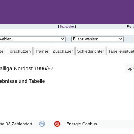
[
Startseite
]
Frei
SAISONSTATISTIKEN DES FC ERZGEBIRGE AUE
ze
Torschützen
Trainer
Zuschauer
Schiedsrichter
Tabellensitua
alliga Nordost 1996/97
Spi
1
ebnisse und Tabelle
6
11
16
21
26
ha 03 Zehlendorf
Energie Cottbus
31