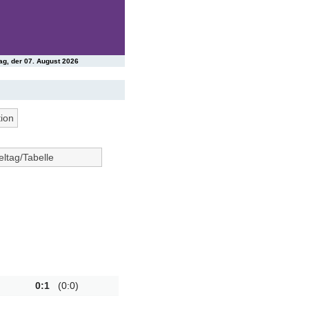
tag, der 07. August 2026
tion
eltag/Tabelle
2
3
4
5
7
8
9
10
12
13
14
15
17
18
19
20
22
23
24
25
27
28
29
30
0:1
(0:0)
32
33
34