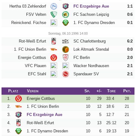
Hertha 03 Zehlendorf
FC Erzgebirge Aue
1:1
FSV Velten
FC Sachsen Leipzig
0:6
Tippspiel
Reinickend. Füchse
1. FC Dynamo Dresden
0:1
Aue-
Sonntag, 06.10.1996 14:00
Away
Rot-Weiß Erfurt
SC Charlottenburg
6:2
Fanzine
1. FC Union Berlin
Lok Altmark Stendal
0:0
Energie Cottbus
FC Berlin
2:0
Bilderarchiv
VFC Plauen
Wacker Nordhausen
2:1
Aue-
EFC Stahl
Spandauer SV
2:1
Fans
On
Platz
Verein
Sp.
+/-
Tore
Pkt.
Tour
1.
Energie Cottbus
10
29
33
:
4
28
Fanturniere
2.
1. FC Union Berlin
10
12
18
:
6
21
Fanfreundschaften
3.
FC Erzgebirge Aue
10
5
12
:
7
21
4.
Rot-Weiß Erfurt
10
13
25
:
12
20
Downloads
5.
1. FC Dynamo Dresden
10
6
19
:
13
19