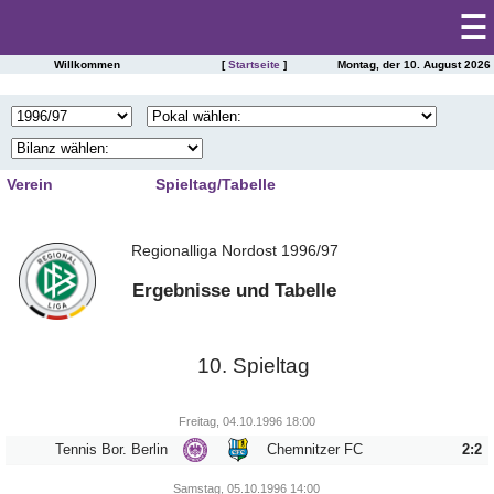
☰
Willkommen
[
Startseite
]
Montag, der 10. August 2026
Startseite
SAISONSTATISTIKEN DES FC ERZGEBIRGE AUE
Spieltag
|
Tabelle
Verein
Spieltag/Tabelle
Spielberichte
1
2
3
4
Kader
Regionalliga Nordost 1996/97
5
6
7
8
Presseschau
Spielplan
9
10
11
12
Ergebnisse und Tabelle
Einsätze
13
14
15
16
Torschützen
Saisonstatistik
17
18
19
20
Trainer
10. Spieltag
21
22
23
24
Ergebnisarchiv
Zuschauer
25
26
27
28
Schiedsrichter
Freitag, 04.10.1996 18:00
Spielerarchiv
Tennis Bor. Berlin
Chemnitzer FC
2:2
29
30
31
32
Tabellensituation
Gegnerarchiv
33
34
Samstag, 05.10.1996 14:00