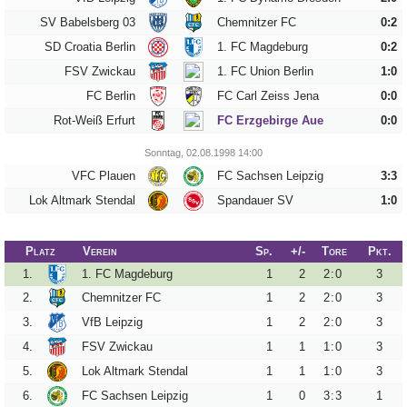
33
34
SV Babelsberg 03
Chemnitzer FC
0:2
SD Croatia Berlin
1. FC Magdeburg
0:2
Tippspiel
FSV Zwickau
1. FC Union Berlin
1:0
Aue-
FC Berlin
FC Carl Zeiss Jena
0:0
Away
Rot-Weiß Erfurt
FC Erzgebirge Aue
0:0
Fanzine
Sonntag, 02.08.1998 14:00
VFC Plauen
FC Sachsen Leipzig
3:3
Bilderarchiv
Lok Altmark Stendal
Spandauer SV
1:0
Aue-
Fans
Platz
Verein
Sp.
+/-
Tore
Pkt.
On
Tour
1.
1. FC Magdeburg
1
2
2
:
0
3
2.
Chemnitzer FC
1
2
2
:
0
3
Fanturniere
3.
VfB Leipzig
1
2
2
:
0
3
Fanfreundschaften
4.
FSV Zwickau
1
1
1
:
0
3
5.
Lok Altmark Stendal
1
1
1
:
0
3
Downloads
6.
FC Sachsen Leipzig
1
0
3
:
3
1