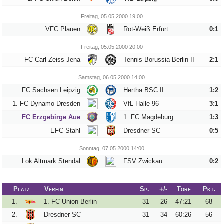
33
34
Freitag, 05.05.2000 19:00
VFC Plauen
Rot-Weiß Erfurt
0:1
Tippspiel
Freitag, 05.05.2000 20:00
Aue-
FC Carl Zeiss Jena
Tennis Borussia Berlin II
2:1
Away
Samstag, 06.05.2000 14:00
Fanzine
FC Sachsen Leipzig
Hertha BSC II
1:2
Bilderarchiv
1. FC Dynamo Dresden
VfL Halle 96
3:1
Aue-
FC Erzgebirge Aue
1. FC Magdeburg
1:3
Fans
EFC Stahl
Dresdner SC
0:5
On
Sonntag, 07.05.2000 14:00
Tour
Lok Altmark Stendal
FSV Zwickau
0:2
Fanturniere
Fanfreundschaften
Platz
Verein
Sp.
+/-
Tore
Pkt.
1.
1. FC Union Berlin
31
26
47
:
21
68
Downloads
2.
Dresdner SC
31
34
60
:
26
56