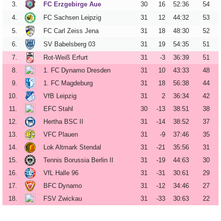
Vereinsdaten
3.
FC Erzgebirge Aue
30
16
52
:
36
54
4.
FC Sachsen Leipzig
31
12
44
:
32
53
Tickets
5.
FC Carl Zeiss Jena
31
18
48
:
30
52
Archiv
6.
SV Babelsberg 03
31
19
54
:
35
51
7.
Rot-Weiß Erfurt
31
-3
36
:
39
51
DFB-
Pokalspiele
8.
1. FC Dynamo Dresden
31
10
43
:
33
48
9.
1. FC Magdeburg
31
18
56
:
38
44
Sachsen-
10.
VfB Leipzig
31
2
36
:
34
42
Pokalspiele
11.
EFC Stahl
30
-13
38
:
51
38
Erzgebirgsstadion
12.
Hertha BSC II
31
-14
38
:
52
37
13.
VFC Plauen
31
-9
37
:
46
35
Stadionchronik
14.
Lok Altmark Stendal
31
-21
35
:
56
31
Umbau-
15.
Tennis Borussia Berlin II
31
-19
44
:
63
30
Tagebuch
16.
VfL Halle 96
31
-31
30
:
61
29
17.
BFC Dynamo
31
-12
34
:
46
27
18.
FSV Zwickau
31
-33
30
:
63
22