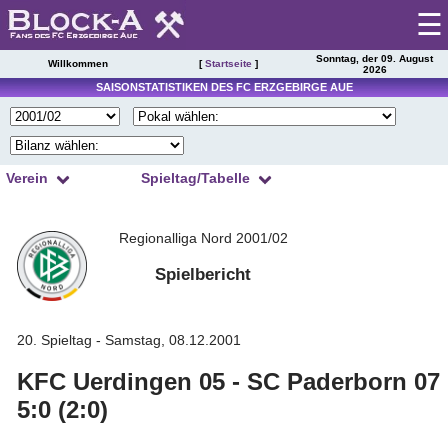
☰
Sonntag, der 09. August
Willkommen
[
Startseite
]
2026
Startseite
SAISONSTATISTIKEN DES FC ERZGEBIRGE AUE
Spieltag
|
Tabelle
Verein
Spieltag/Tabelle
Spielberichte
1
2
3
4
Kader
Presseschau
Regionalliga Nord 2001/02
5
6
7
8
Spielplan
9
10
11
12
Spielbericht
Einsätze
13
14
15
16
Torschützen
Saisonstatistik
17
18
19
20
Trainer
20. Spieltag - Samstag, 08.12.2001
Ergebnisarchiv
21
22
23
24
Zuschauer
KFC Uerdingen 05 - SC Paderborn 07
Spielerarchiv
25
26
27
28
Schiedsrichter
5:0 (2:0)
29
30
31
32
Tabellensituation
Gegnerarchiv