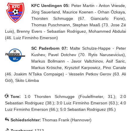
33
34
KFC Uerdingen 05:
Peter Martin - Anton Vriesde,
Jörg Sauerland, Maurice Koenen - Orhan Özkaya,
Tippspiel
Thorsten Schmugge (67. Giancarlo Fiore),
Thomas Puschmann, Stephan Maaß (73. Jose Zé
Aue-
Luis), Brenny Evers - Sebastian Rodriguez, Mohammed Abdulai
Away
(46. Luiz Firminho Emerson)
Fanzine
SC Paderborn 07:
Malte Schulze-Happe - Peter
Kushev, Pavel Dotchev (70. Rytis Narusevicius),
Bilderarchiv
Markus Bollmann - Javor Valtchinov, Asif Saric,
Markus Krösche, Krysztof Karpowicz, Pino Canale
Aue-
(46. Joakim N'Tsika Compaige) - Vesselin Petkov Gerov (63. Ali
Fans
Göl), Skito Litimba
On
Tour
Tore:
1:0 Thorsten Schmugge (Foulelfmeter, 31.); 2:0
Fanturniere
Sebastian Rodriguez (38.); 3:0 Luiz Firminho Emerson (63.); 4:0
Luiz Firminho Emerson (66.); 5:0 Sebastian Rodriguez (85.)
Fanfreundschaften
Schiedsrichter:
Thomas Frank (Hannover)
Downloads
Zuschauer:
1712