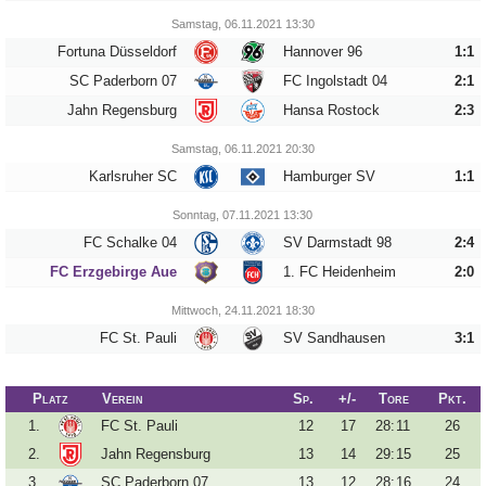
Samstag, 06.11.2021 13:30
Fortuna Düsseldorf
Hannover 96
1:1
Tippspiel
SC Paderborn 07
FC Ingolstadt 04
2:1
Aue-
Jahn Regensburg
Hansa Rostock
2:3
Away
Samstag, 06.11.2021 20:30
Fanzine
Karlsruher SC
Hamburger SV
1:1
Bilderarchiv
Sonntag, 07.11.2021 13:30
FC Schalke 04
SV Darmstadt 98
2:4
Aue-
FC Erzgebirge Aue
1. FC Heidenheim
2:0
Fans
On
Mittwoch, 24.11.2021 18:30
Tour
FC St. Pauli
SV Sandhausen
3:1
Fanturniere
Platz
Verein
Sp.
+/-
Tore
Pkt.
Fanfreundschaften
1.
FC St. Pauli
12
17
28
:
11
26
Downloads
2.
Jahn Regensburg
13
14
29
:
15
25
3.
SC Paderborn 07
13
12
28
:
16
24