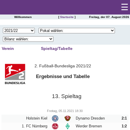
☰
Willkommen
[
Startseite
]
Freitag, der 07. August 2026
Startseite
SAISONSTATISTIKEN DES FC ERZGEBIRGE AUE
Spieltag
|
Tabelle
Verein
Spieltag/Tabelle
Spielberichte
1
2
3
4
Kader
2. Fußball-Bundesliga 2021/22
5
6
7
8
Presseschau
Spielplan
9
10
11
12
Ergebnisse und Tabelle
Einsätze
13
14
15
16
Torschützen
Saisonstatistik
17
18
19
20
Trainer
13. Spieltag
21
22
23
24
Ergebnisarchiv
Zuschauer
25
26
27
28
Schiedsrichter
Freitag, 05.11.2021 18:30
Spielerarchiv
Holstein Kiel
Dynamo Dresden
2:1
29
30
31
32
Tabellensituation
Gegnerarchiv
1. FC Nürnberg
Werder Bremen
1:2
33
34