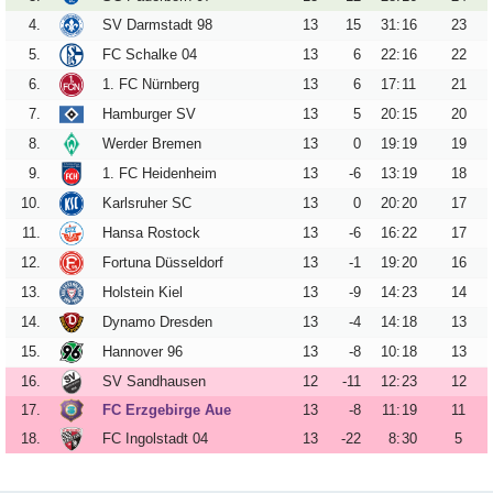
Vereinsdaten
4.
SV Darmstadt 98
13
15
31
:
16
23
Tickets
5.
FC Schalke 04
13
6
22
:
16
22
6.
1. FC Nürnberg
13
6
17
:
11
21
Archiv
7.
Hamburger SV
13
5
20
:
15
20
DFB-
8.
Werder Bremen
13
0
19
:
19
19
Pokalspiele
9.
1. FC Heidenheim
13
-6
13
:
19
18
Sachsen-
10.
Karlsruher SC
13
0
20
:
20
17
Pokalspiele
11.
Hansa Rostock
13
-6
16
:
22
17
Erzgebirgsstadion
12.
Fortuna Düsseldorf
13
-1
19
:
20
16
13.
Holstein Kiel
13
-9
14
:
23
14
Stadionchronik
14.
Dynamo Dresden
13
-4
14
:
18
13
Umbau-
15.
Hannover 96
13
-8
10
:
18
13
Tagebuch
16.
SV Sandhausen
12
-11
12
:
23
12
17.
FC Erzgebirge Aue
13
-8
11
:
19
11
18.
FC Ingolstadt 04
13
-22
8
:
30
5