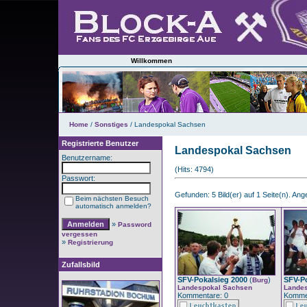
Willkommen
Home
/
Sonstiges
/ Landespokal Sachsen
Registrierte Benutzer
Landespokal Sachsen
Benutzername:
(Hits: 4794)
Passwort:
Gefunden: 5 Bild(er) auf 1 Seite(n). Angez
Beim nächsten Besuch
automatisch anmelden?
»
Password
vergessen
»
Registrierung
Zufallsbild
SFV-Pokalsieg 2000
(
)
SFV-Po
Burg
Landespokal Sachsen
Lande
Kommentare: 0
Komme