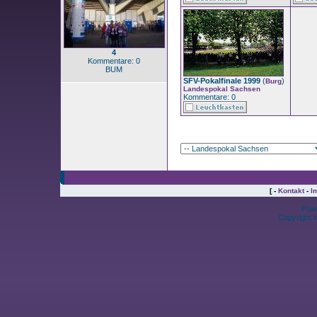
4
Kommentare: 0
BUM
SFV-Pokalfinale 1999
(
)
Burg
Landespokal Sachsen
Kommentare: 0
[ -
Kontakt
-
I
Pow
Copyright