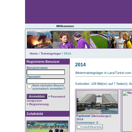
Willkommen
Home
/
Trainingslager
/ 2014
Registrierte Benutzer
2014
Benutzername:
Wintertrainingslager in Lara/Türkei vom
Passwort:
Gefunden: 109 Bild(er) auf 7 Seite(n). An
Beim nächsten Besuch
automatisch anmelden?
»
Password
vergessen
»
Registrierung
Zufallsbild
Fanhotel
(
)
Meinsberger
2014
Kommentare: 0