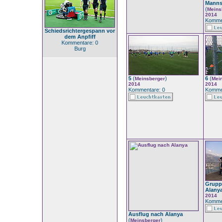
Manns
(
Meins
2014
Komme
Schiedsrichtergespann vor
dem Anpfiff
Kommentare: 0
Burg
5
(
)
6
(
Meinsberger
Mei
2014
2014
Kommentare: 0
Komme
Grupp
Alany
2014
Komme
Ausflug nach Alanya
(
)
Meinsberger