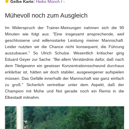
Vereinsdaten
Gelbe Karte:
Heiko Münch
/ -
Tickets
Mühevoll noch zum Ausgleich
Archiv
Im Widerspruch der Trainer-Meinungen nahmen sich die 90
Minuten wie folgt aus: "Eine insgesamt ansprechende, weil
DFB-
geschlossene und willensstarke Leistung meiner Mannschaft.
Pokalspiele
Leider nutzten wir die Chance nicht konsequent, die Führung
Sachsen-
auszubauen." So Ulrich Schulze. Wesentlich kritischer ging
Pokalspiele
Eduard Geyer zur Sache: "Bei allem Verständnis dafür, daß nach
dem Titelgewinn ein gewisser Konzentrationsschwund durchaus
Erzgebirgsstadion
erklärbar ist, hätten wir doch stabiler, ausgewogener aufspielen
müssen. Das Gefälle innerhalb der Mannschaft war ganz einfach
Stadionchronik
zu groß." Sicherlich vertretbar unter dem Aspekt, daß der
Umbau-
Champion mit Mühe und Not gerade noch ein Remis in die
Tagebuch
Elbestadt mitnahm.