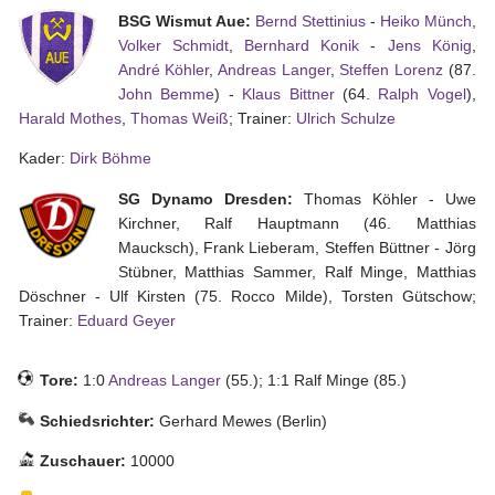
BSG Wismut Aue:
Bernd Stettinius
-
Heiko Münch
,
Volker Schmidt
,
Bernhard Konik
-
Jens König
,
Tippspiel
André Köhler
,
Andreas Langer
,
Steffen Lorenz
(87.
John Bemme
) -
Klaus Bittner
(64.
Ralph Vogel
),
Aue-
Harald Mothes
,
Thomas Weiß
; Trainer:
Ulrich Schulze
Away
Kader:
Dirk Böhme
Fanzine
SG Dynamo Dresden:
Thomas Köhler - Uwe
Bilderarchiv
Kirchner, Ralf Hauptmann (46. Matthias
Maucksch), Frank Lieberam, Steffen Büttner - Jörg
Aue-
Stübner, Matthias Sammer, Ralf Minge, Matthias
Fans
Döschner - Ulf Kirsten (75. Rocco Milde), Torsten Gütschow;
On
Trainer:
Eduard Geyer
Tour
Fanturniere
Tore:
1:0
Andreas Langer
(55.); 1:1 Ralf Minge (85.)
Fanfreundschaften
Schiedsrichter:
Gerhard Mewes (Berlin)
Downloads
Zuschauer:
10000