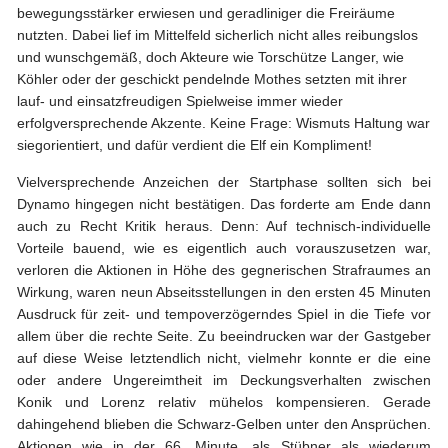
bewegungsstärker erwiesen und geradliniger die Freiräume
nutzten. Dabei lief im Mittelfeld sicherlich nicht alles reibungslos
und wunschgemäß, doch Akteure wie Torschütze Langer, wie
Köhler oder der geschickt pendelnde Mothes setzten mit ihrer
lauf- und einsatzfreudigen Spielweise immer wieder
erfolgversprechende Akzente. Keine Frage: Wismuts Haltung war
siegorientiert, und dafür verdient die Elf ein Kompliment!
Vielversprechende Anzeichen der Startphase sollten sich bei
Dynamo hingegen nicht bestätigen. Das forderte am Ende dann
auch zu Recht Kritik heraus. Denn: Auf technisch-individuelle
Vorteile bauend, wie es eigentlich auch vorauszusetzen war,
verloren die Aktionen in Höhe des gegnerischen Strafraumes an
Wirkung, waren neun Abseitsstellungen in den ersten 45 Minuten
Ausdruck für zeit- und tempoverzögerndes Spiel in die Tiefe vor
allem über die rechte Seite. Zu beeindrucken war der Gastgeber
auf diese Weise letztendlich nicht, vielmehr konnte er die eine
oder andere Ungereimtheit im Deckungsverhalten zwischen
Konik und Lorenz relativ mühelos kompensieren. Gerade
dahingehend blieben die Schwarz-Gelben unter den Ansprüchen.
Aktionen wie in der 66. Minute, als Stübner als wiederum