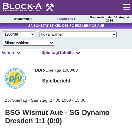
☰
Donnerstag, der 06. August
Willkommen
[
Startseite
]
2026
Startseite
SAISONSTATISTIKEN DES FC ERZGEBIRGE AUE
Spieltag
|
Tabelle
Verein
Spieltag/Tabelle
Spielberichte
1
2
3
4
Kader
Presseschau
DDR-Oberliga 1988/89
5
6
7
8
Spielplan
9
10
11
12
Spielbericht
Einsätze
13
14
15
16
Torschützen
Saisonstatistik
17
18
19
20
Trainer
25. Spieltag - Samstag, 27.05.1989 - 15:00
Ergebnisarchiv
21
22
23
24
Zuschauer
BSG Wismut Aue - SG Dynamo
Spielerarchiv
25
26
Schiedsrichter
Dresden 1:1 (0:0)
Tabellensituation
Gegnerarchiv