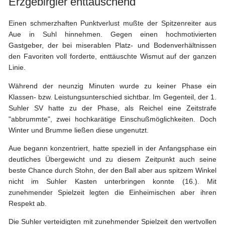
Erzgebirgler enttäuschend
Vereinsdaten
Tickets
Einen schmerzhaften Punktverlust mußte der Spitzenreiter aus
Aue in Suhl hinnehmen. Gegen einen hochmotivierten
Archiv
Gastgeber, der bei miserablen Platz- und Bodenverhältnissen
den Favoriten voll forderte, enttäuschte Wismut auf der ganzen
DFB-
Linie.
Pokalspiele
Während der neunzig Minuten wurde zu keiner Phase ein
Sachsen-
Klassen- bzw. Leistungsunterschied sichtbar. Im Gegenteil, der 1.
Pokalspiele
Suhler SV hatte zu der Phase, als Reichel eine Zeitstrafe
"abbrummte", zwei hochkarätige Einschußmöglichkeiten. Doch
Erzgebirgsstadion
Winter und Brumme ließen diese ungenutzt.
Stadionchronik
Aue begann konzentriert, hatte speziell in der Anfangsphase ein
Umbau-
deutliches Übergewicht und zu diesem Zeitpunkt auch seine
Tagebuch
beste Chance durch Stohn, der den Ball aber aus spitzem Winkel
nicht im Suhler Kasten unterbringen konnte (16.). Mit
zunehmender Spielzeit legten die Einheimischen aber ihren
Respekt ab.
Die Suhler verteidigten mit zunehmender Spielzeit den wertvollen