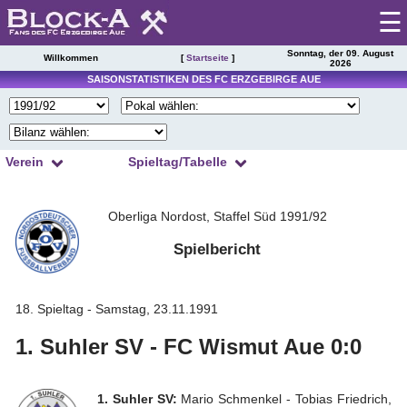
☰
Sonntag, der 09. August
Willkommen
[
Startseite
]
2026
Startseite
SAISONSTATISTIKEN DES FC ERZGEBIRGE AUE
Spieltag
|
Tabelle
Verein
Spieltag/Tabelle
Spielberichte
1
2
3
4
Kader
Presseschau
Oberliga Nordost, Staffel Süd 1991/92
5
6
7
8
Spielplan
9
10
11
12
Spielbericht
Einsätze
13
14
15
16
Torschützen
Saisonstatistik
17
18
19
20
Trainer
18. Spieltag - Samstag, 23.11.1991
Ergebnisarchiv
21
22
23
24
Zuschauer
1. Suhler SV - FC Wismut Aue 0:0
Spielerarchiv
25
26
27
28
Schiedsrichter
29
30
31
32
Tabellensituation
Gegnerarchiv
1. Suhler SV:
Mario Schmenkel - Tobias Friedrich,