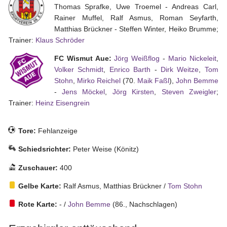
33
34
Thomas Sprafke, Uwe Troemel - Andreas Carl,
Rainer Muffel, Ralf Asmus, Roman Seyfarth,
Matthias Brückner - Steffen Winter, Heiko Brumme;
Tippspiel
Trainer:
Klaus Schröder
Aue-
FC Wismut Aue:
Jörg Weißflog
-
Mario Nickeleit
,
Away
Volker Schmidt
,
Enrico Barth
-
Dirk Weitze
,
Tom
Fanzine
Stohn
,
Mirko Reichel
(70.
Maik Faßl
),
John Bemme
-
Jens Möckel
,
Jörg Kirsten
,
Steven Zweigler
;
Bilderarchiv
Trainer:
Heinz Eisengrein
Aue-
Fans
Tore:
Fehlanzeige
On
Schiedsrichter:
Peter Weise (Könitz)
Tour
Zuschauer:
400
Fanturniere
Gelbe Karte:
Ralf Asmus, Matthias Brückner /
Tom Stohn
Fanfreundschaften
Rote Karte:
- /
John Bemme
(86., Nachschlagen)
Downloads