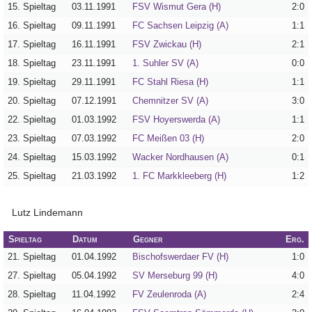
Vereinsdaten
15. Spieltag
03.11.1991
FSV Wismut Gera (H)
2:0
16. Spieltag
09.11.1991
FC Sachsen Leipzig (A)
1:1
Tickets
17. Spieltag
16.11.1991
FSV Zwickau (H)
2:1
Archiv
18. Spieltag
23.11.1991
1. Suhler SV (A)
0:0
19. Spieltag
29.11.1991
FC Stahl Riesa (H)
1:1
DFB-
Pokalspiele
20. Spieltag
07.12.1991
Chemnitzer SV (A)
3:0
22. Spieltag
01.03.1992
FSV Hoyerswerda (A)
1:1
Sachsen-
23. Spieltag
07.03.1992
FC Meißen 03 (H)
2:0
Pokalspiele
24. Spieltag
15.03.1992
Wacker Nordhausen (A)
0:1
Erzgebirgsstadion
25. Spieltag
21.03.1992
1. FC Markkleeberg (H)
1:2
Stadionchronik
Lutz Lindemann
Umbau-
Tagebuch
Spieltag
Datum
Gegner
Erg.
21. Spieltag
01.04.1992
Bischofswerdaer FV (H)
1:0
27. Spieltag
05.04.1992
SV Merseburg 99 (H)
4:0
28. Spieltag
11.04.1992
FV Zeulenroda (A)
2:4