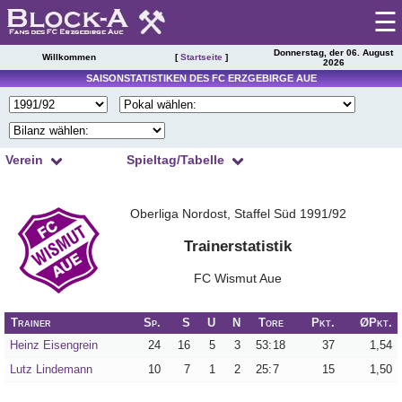
☰
Donnerstag, der 06. August
Willkommen
[
Startseite
]
2026
Startseite
SAISONSTATISTIKEN DES FC ERZGEBIRGE AUE
Spieltag
|
Tabelle
Verein
Spieltag/Tabelle
Spielberichte
1
2
3
4
Kader
Presseschau
Oberliga Nordost, Staffel Süd 1991/92
5
6
7
8
Spielplan
9
10
11
12
Trainerstatistik
Einsätze
13
14
15
16
Torschützen
FC Wismut Aue
Saisonstatistik
17
18
19
20
Trainer
Ergebnisarchiv
Trainer
Sp.
S
U
N
Tore
Pkt.
ØPkt.
21
22
23
24
Zuschauer
Heinz Eisengrein
24
16
5
3
53
:
18
37
1,54
Spielerarchiv
25
26
27
28
Schiedsrichter
Lutz Lindemann
10
7
1
2
25
:
7
15
1,50
29
30
31
32
Tabellensituation
Gegnerarchiv