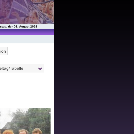
stag, der 06. August 2026
tion
eltag/Tabelle
2
3
4
5
7
8
9
10
12
13
14
15
17
18
19
20
22
23
24
25
27
28
29
30
32