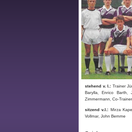
Tippspiel
Aue-
Away
Fanzine
Bilderarchiv
Aue-
Fans
On
stehend v. l.:
Trainer Jü
Tour
Barylla, Enrico Barth,
Zimmermann, Co-Trainer
Fanturniere
sitzend v.l.:
Mirza Kape
Fanfreundschaften
Vollmar, John Bemme
Downloads