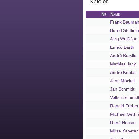
Spieler
Vereinsdaten
Tickets
Nr
Name
Frank Bauma
Archiv
Bernd Stettini
DFB-
Jörg Weißflog
Pokalspiele
Enrico Barth
Sachsen-
André Barylla
Pokalspiele
Mathias Jack
André Köhler
Erzgebirgsstadion
Jens Möckel
Stadionchronik
Jan Schmidt
Volker Schmid
Umbau-
Tagebuch
Ronald Färber
Michael Geßn
René Hecker
Mirza Kapetan