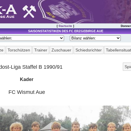
[
Startseite
]
Donner
SAISONSTATISTIKEN DES FC ERZGEBIRGE AUE
ze
Torschützen
Trainer
Zuschauer
Schiedsrichter
Tabellensitua
dost-Liga Staffel B 1990/91
Spi
1
Kader
6
FC Wismut Aue
11
16
21
26
31