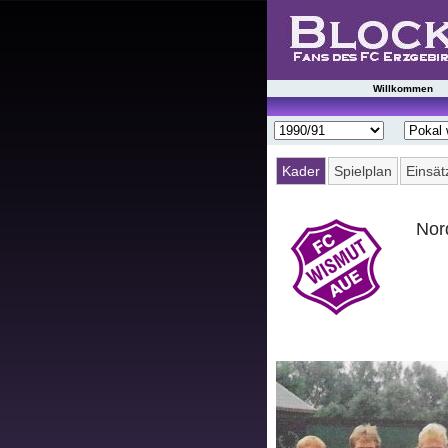
Startseite
Willkommen
Spieltag
|
Tabelle
Kader
Spielplan
Einsät
Spielberichte
Nor
Presseschau
Saisonstatistik
Ergebnisarchiv
Spielerarchiv
Gegnerarchiv