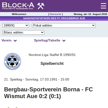
☰
Willkommen
[
Startseite
]
Montag, der 10. August 2026
Startseite
SAISONSTATISTIKEN DES FC ERZGEBIRGE AUE
Spieltag
|
Tabelle
Verein
Spieltag/Tabelle
Spielberichte
1
2
3
4
Kader
Nordost-Liga Staffel B 1990/91
5
6
7
8
Presseschau
Spielplan
9
10
11
12
Spielbericht
Einsätze
13
14
15
16
Torschützen
Saisonstatistik
17
18
19
20
Trainer
21. Spieltag - Sonntag, 17.03.1991 - 15:00
21
22
23
24
Ergebnisarchiv
Zuschauer
Bergbau-Sportverein Borna - FC
25
26
27
28
Schiedsrichter
Spielerarchiv
Wismut Aue 0:2 (0:1)
29
30
31
32
Tabellensituation
Gegnerarchiv