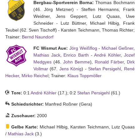
Bergbau-Sportverein Borna:
Thomas Bochmann
(46. Jörg Metzner) - Steffen Hermanns, Frank
Weidner, Jens Geppert, Lutz Quaas, Uwe
Tippspiel
Schneider - Lutz Büttner, Michael Hilbig, Frank
Teubel (62. Sven Tischoff) - Karsten Teichmann, Thomas Richter;
Aue-
Trainer:
Bernd Naundorf
Away
FC Wismut Aue:
Jörg Weißflog
-
Michael Geßner
,
Fanzine
Mathias Jack
,
Enrico Barth
-
André Köhler
,
Jozef
Bilderarchiv
Medgyes
(46.
John Bemme
),
Ronald Färber
,
Dirk
Vollmar
(67.
Jens König
) -
Stefan Persigehl
,
René
Aue-
Hecker
,
Mirko Reichel
; Trainer:
Klaus Toppmöller
Fans
On
Tore:
0:1
André Köhler
(17.); 0:2
Stefan Persigehl
(61.)
Tour
Schiedsrichter:
Manfred Roßner (Gera)
Fanturniere
Zuschauer:
2000
Fanfreundschaften
Gelbe Karte:
Michael Hilbig, Karsten Teichmann, Lutz Quaas
Downloads
/
Mathias Jack
(3.)