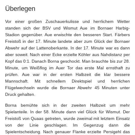
Vereinsdaten
Überlegen
Tickets
Vor einer großen Zuschauerkulisse und herrlichem Wetter
Archiv
standen sich der BSV und Wismut Aue im Bornaer Harbig-
Stadion gegenüber. Aue erwischte den besseren Start. Färbers
DFB-
Freistoß in der 17. Minute landete aber zum Glück der Bornaer
Pokalspiele
Abwehr auf der Lattenoberkante. In der 17. Minute war es dann
Sachsen-
aber soweit. Nach einer Ecke erzielte Köhler aus Nahdistanz per
Pokalspiele
Kopf das 0:1. Danach Borna geschockt. Man brauchte bis zur 28.
Minute, um Weißflog im Auer Tor das erste Mal ernsthaft zu
Erzgebirgsstadion
prüfen. Aue war in der ersten Halbzeit die klar bessere
Mannschaft. Mit schnellem Direktspiel und herrlichen
Stadionchronik
Flügelwechseln wurde die Bornaer Abwehr 45 Minuten unter
Druck gehalten.
Umbau-
Tagebuch
Borna bemühte sich in der zweiten Halbzeit um mehr
Spielanteile. In der 58. Minute dann viel Glück für Wismut. Der
Freistoß von Quaas getreten, wurde zweimal mit letztem Einsatz
von der Linie geschlagen. Im Gegenzug dann die
Spielentscheidung. Nach genauer Flanke erzielte Persigehl das