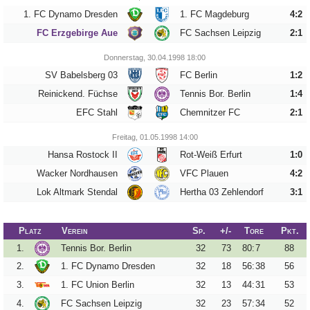
1. FC Dynamo Dresden
1. FC Magdeburg
4:2
FC Erzgebirge Aue
FC Sachsen Leipzig
2:1
Tippspiel
Donnerstag, 30.04.1998 18:00
Aue-
SV Babelsberg 03
FC Berlin
1:2
Away
Reinickend. Füchse
Tennis Bor. Berlin
1:4
Fanzine
EFC Stahl
Chemnitzer FC
2:1
Bilderarchiv
Freitag, 01.05.1998 14:00
Hansa Rostock II
Rot-Weiß Erfurt
1:0
Aue-
Wacker Nordhausen
VFC Plauen
4:2
Fans
Lok Altmark Stendal
Hertha 03 Zehlendorf
3:1
On
Tour
Platz
Verein
Sp.
+/-
Tore
Pkt.
Fanturniere
1.
Tennis Bor. Berlin
32
73
80
:
7
88
Fanfreundschaften
2.
1. FC Dynamo Dresden
32
18
56
:
38
56
3.
1. FC Union Berlin
32
13
44
:
31
53
Downloads
4.
FC Sachsen Leipzig
32
23
57
:
34
52