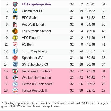
Vereinsdaten
5.
FC Erzgebirge Aue
32
2
43
:
41
51
Tickets
6.
Chemnitzer FC
32
19
51
:
32
50
7.
EFC Stahl
31
9
61
:
52
50
Archiv
8.
Rot-Weiß Erfurt
32
6
54
:
48
50
DFB-
9.
Lok Altmark Stendal
32
-4
46
:
50
48
Pokalspiele
10.
VFC Plauen
32
2
51
:
49
45
Sachsen-
11.
FC Berlin
32
0
48
:
48
41
Pokalspiele
12.
1. FC Magdeburg
32
-4
53
:
57
38
13.
Spandauer SV
31
-19
39
:
58
38
Erzgebirgsstadion
14.
SV Babelsberg 03
32
-18
30
:
48
34
Stadionchronik
15.
Reinickend. Füchse
32
-32
27
:
59
31
16.
Wacker Nordhausen
32
-23
30
:
53
29
Umbau-
Tagebuch
17.
Hertha 03 Zehlendorf
32
-26
36
:
62
28
18.
Hansa Rostock II
32
-39
32
:
71
17
7. Spieltag: Spandauer SV vs. Wacker Nordhausen wurde mit 2:0 für den Gastgeber
gewertet, da Wacker Nordhausen zu spät antrat.