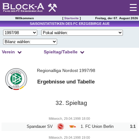
☰
Willkommen
[
Startseite
]
Freitag, der 07. August 2026
Startseite
SAISONSTATISTIKEN DES FC ERZGEBIRGE AUE
Spieltag
|
Tabelle
Verein
Spieltag/Tabelle
Spielberichte
1
2
3
4
Kader
Regionalliga Nordost 1997/98
5
6
7
8
Presseschau
Spielplan
9
10
11
12
Ergebnisse und Tabelle
Einsätze
13
14
15
16
Torschützen
Saisonstatistik
17
18
19
20
Trainer
32. Spieltag
21
22
23
24
Ergebnisarchiv
Zuschauer
25
26
27
28
Schiedsrichter
Mittwoch, 29.04.1998 18:00
Spielerarchiv
Spandauer SV
1. FC Union Berlin
1:1
29
30
31
32
Tabellensituation
Gegnerarchiv
33
34
Mittwoch, 29.04.1998 19:00