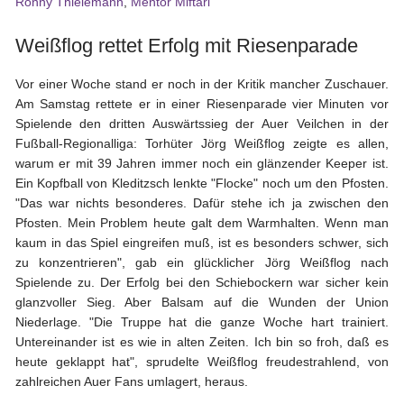
Ronny Thielemann
,
Mentor Miftari
Vereinsdaten
Tickets
Weißflog rettet Erfolg mit Riesenparade
Archiv
Vor einer Woche stand er noch in der Kritik mancher Zuschauer.
Am Samstag rettete er in einer Riesenparade vier Minuten vor
DFB-
Spielende den dritten Auswärtssieg der Auer Veilchen in der
Pokalspiele
Fußball-Regionalliga: Torhüter Jörg Weißflog zeigte es allen,
Sachsen-
warum er mit 39 Jahren immer noch ein glänzender Keeper ist.
Pokalspiele
Ein Kopfball von Kleditzsch lenkte "Flocke" noch um den Pfosten.
"Das war nichts besonderes. Dafür stehe ich ja zwischen den
Erzgebirgsstadion
Pfosten. Mein Problem heute galt dem Warmhalten. Wenn man
kaum in das Spiel eingreifen muß, ist es besonders schwer, sich
Stadionchronik
zu konzentrieren", gab ein glücklicher Jörg Weißflog nach
Spielende zu. Der Erfolg bei den Schiebockern war sicher kein
Umbau-
glanzvoller Sieg. Aber Balsam auf die Wunden der Union
Tagebuch
Niederlage. "Die Truppe hat die ganze Woche hart trainiert.
Untereinander ist es wie in alten Zeiten. Ich bin so froh, daß es
heute geklappt hat", sprudelte Weißflog freudestrahlend, von
zahlreichen Auer Fans umlagert, heraus.