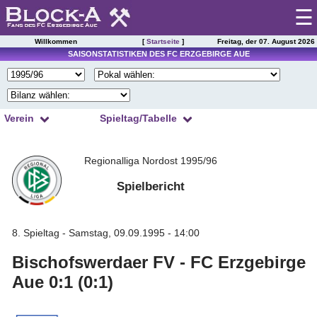
☰
Willkommen
[
Startseite
]
Freitag, der 07. August 2026
Startseite
SAISONSTATISTIKEN DES FC ERZGEBIRGE AUE
Spieltag
|
Tabelle
Verein
Spieltag/Tabelle
Spielberichte
1
2
3
4
Kader
Regionalliga Nordost 1995/96
5
6
7
8
Presseschau
Spielplan
9
10
11
12
Spielbericht
Einsätze
13
14
15
16
Torschützen
Saisonstatistik
17
18
19
20
Trainer
8. Spieltag - Samstag, 09.09.1995 - 14:00
21
22
23
24
Ergebnisarchiv
Zuschauer
Bischofswerdaer FV - FC Erzgebirge
25
26
27
28
Schiedsrichter
Spielerarchiv
Aue 0:1 (0:1)
29
30
31
32
Tabellensituation
Gegnerarchiv
33
34