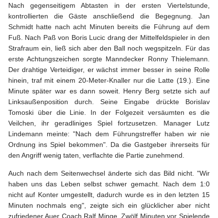
Nach gegenseitigem Abtasten in der ersten Viertelstunde,
kontrollierten die Gäste anschließend die Begegnung. Jan
Schmidt hatte nach acht Minuten bereits die Führung auf dem
Fuß. Nach Paß von Boris Lucic drang der Mittelfeldspieler in den
Strafraum ein, ließ sich aber den Ball noch wegspitzeln. Für das
erste Achtungszeichen sorgte Manndecker Ronny Thielemann.
Der drahtige Verteidiger, er wächst immer besser in seine Rolle
hinein, traf mit einem 20-Meter-Knaller nur die Latte (19.). Eine
Minute später war es dann soweit. Henry Berg setzte sich auf
Linksaußenposition durch. Seine Eingabe drückte Borislav
Tomoski über die Linie. In der Folgezeit versäumten es die
Veilchen, ihr geradliniges Spiel fortzusetzen. Manager Lutz
Lindemann meinte: "Nach dem Führungstreffer haben wir nie
Ordnung ins Spiel bekommen". Da die Gastgeber ihrerseits für
den Angriff wenig taten, verflachte die Partie zunehmend.
Auch nach dem Seitenwechsel änderte sich das Bild nicht. "Wir
haben uns das Leben selbst schwer gemacht. Nach dem 1:0
nicht auf Konter umgestellt, dadurch wurde es in den letzten 15
Minuten nochmals eng", zeigte sich ein glücklicher aber nicht
zufriedener Auer Coach Ralf Minge. Zwölf Minuten vor Spielende