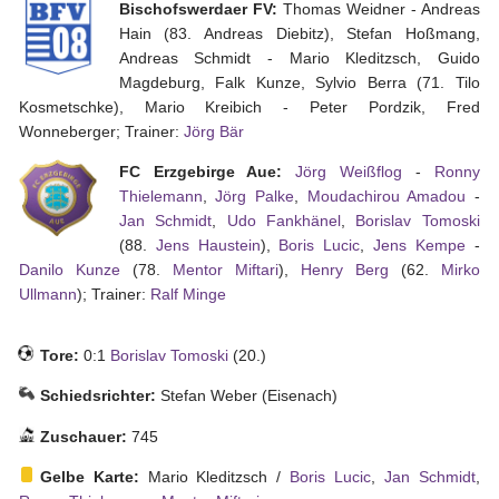
Bischofswerdaer FV:
Thomas Weidner - Andreas
Hain (83. Andreas Diebitz), Stefan Hoßmang,
Andreas Schmidt - Mario Kleditzsch, Guido
Tippspiel
Magdeburg, Falk Kunze, Sylvio Berra (71. Tilo
Kosmetschke), Mario Kreibich - Peter Pordzik, Fred
Aue-
Wonneberger; Trainer:
Jörg Bär
Away
FC Erzgebirge Aue:
Jörg Weißflog
-
Ronny
Fanzine
Thielemann
,
Jörg Palke
,
Moudachirou Amadou
-
Bilderarchiv
Jan Schmidt
,
Udo Fankhänel
,
Borislav Tomoski
(88.
Jens Haustein
),
Boris Lucic
,
Jens Kempe
-
Aue-
Danilo Kunze
(78.
Mentor Miftari
),
Henry Berg
(62.
Mirko
Fans
Ullmann
); Trainer:
Ralf Minge
On
Tour
Tore:
0:1
Borislav Tomoski
(20.)
Fanturniere
Schiedsrichter:
Stefan Weber (Eisenach)
Fanfreundschaften
Zuschauer:
745
Downloads
Gelbe Karte:
Mario Kleditzsch /
Boris Lucic
,
Jan Schmidt
,