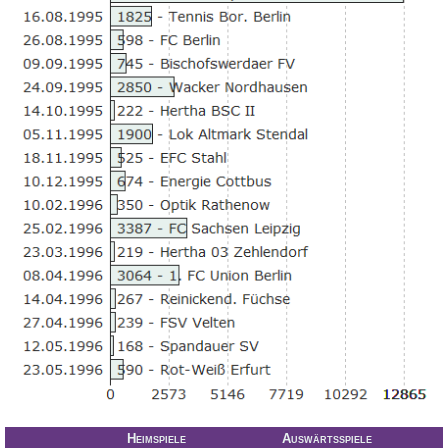
Vereinsdaten
Tickets
Archiv
DFB-
Pokalspiele
Sachsen-
Pokalspiele
Erzgebirgsstadion
Stadionchronik
Umbau-
Tagebuch
Heimspiele
Auswärtsspiele