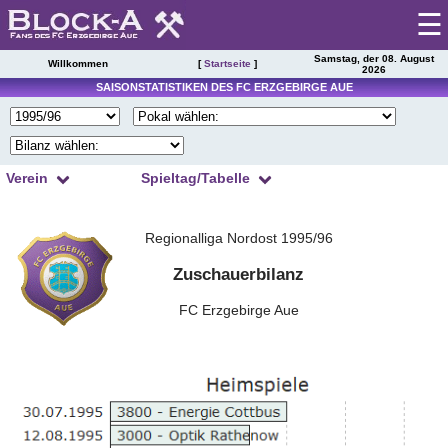
☰
Samstag, der 08. August
Willkommen
[
Startseite
]
2026
Startseite
SAISONSTATISTIKEN DES FC ERZGEBIRGE AUE
Spieltag
|
Tabelle
Verein
Spieltag/Tabelle
Spielberichte
1
2
3
4
Kader
Presseschau
Regionalliga Nordost 1995/96
5
6
7
8
Spielplan
9
10
11
12
Zuschauerbilanz
Einsätze
13
14
15
16
Torschützen
FC Erzgebirge Aue
Saisonstatistik
17
18
19
20
Trainer
Ergebnisarchiv
21
22
23
24
Zuschauer
Spielerarchiv
25
26
27
28
Schiedsrichter
29
30
31
32
Tabellensituation
Gegnerarchiv