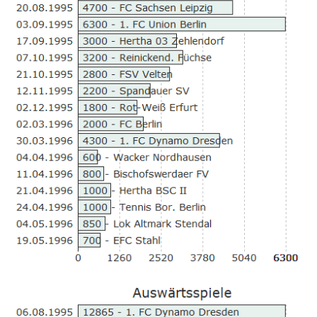
33
34
Tippspiel
Aue-
Away
Fanzine
Bilderarchiv
Aue-
Fans
On
Tour
Fanturniere
Fanfreundschaften
Downloads