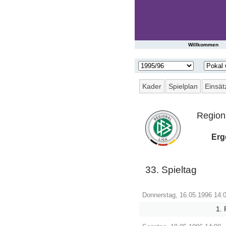
Startseite
Willkommen
Spieltag
|
Tabelle
Kader
Spielplan
Einsät
Spielberichte
Region
Presseschau
Erg
Saisonstatistik
33. Spieltag
Ergebnisarchiv
Donnerstag, 16.05.1996 14:
Spielerarchiv
1.
Gegnerarchiv