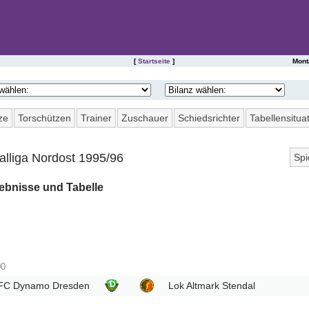
[
Startseite
]
Mont
SAISONSTATISTIKEN DES FC ERZGEBIRGE AUE
ze
Torschützen
Trainer
Zuschauer
Schiedsrichter
Tabellensitua
alliga Nordost 1995/96
Spi
1
ebnisse und Tabelle
6
11
16
21
00
26
 FC Dynamo Dresden
Lok Altmark Stendal
31