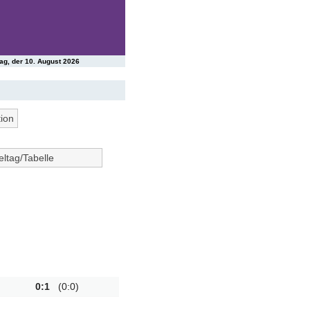
ag, der 10. August 2026
tion
eltag/Tabelle
2
3
4
5
7
8
9
10
12
13
14
15
17
18
19
20
22
23
24
25
27
28
29
30
0:1
(0:0)
32
33
34