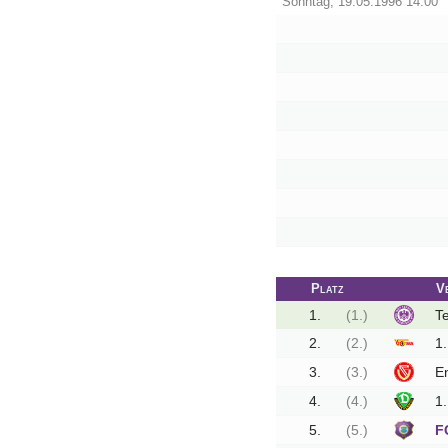
Sonntag, 19.05.1996 14:00
Tippspiel
Aue-
Away
Fanzine
Bilderarchiv
Aue-
Fans
On
Platz
V
Tour
1.
(1.)
Te
Fanturniere
2.
(2.)
1.
3.
(3.)
E
Fanfreundschaften
4.
(4.)
1
Downloads
5.
(5.)
F