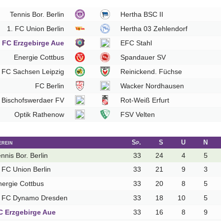
Tennis Bor. Berlin
Hertha BSC II
1. FC Union Berlin
Hertha 03 Zehlendorf
FC Erzgebirge Aue
EFC Stahl
Energie Cottbus
Spandauer SV
FC Sachsen Leipzig
Reinickend. Füchse
FC Berlin
Wacker Nordhausen
Bischofswerdaer FV
Rot-Weiß Erfurt
Optik Rathenow
FSV Velten
erein
Sp.
S
U
N
nnis Bor. Berlin
33
24
4
5
 FC Union Berlin
33
21
9
3
nergie Cottbus
33
20
8
5
. FC Dynamo Dresden
33
18
10
5
C Erzgebirge Aue
33
16
8
9