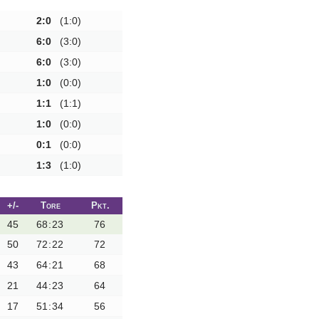
2:0
(1:0)
6:0
(3:0)
6:0
(3:0)
1:0
(0:0)
1:1
(1:1)
1:0
(0:0)
0:1
(0:0)
1:3
(1:0)
+/-
Tore
Pkt.
45
68
:
23
76
50
72
:
22
72
43
64
:
21
68
21
44
:
23
64
17
51
:
34
56