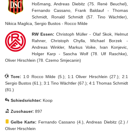
33
34
35
36
Hoßmang, Andreas Diebitz (75. René Beuchel),
37
38
Fernando Cassano, Frank Baldauf - Thomas
Schmidt, Ronald Schmidt (57. Tino Wächtler),
Tippspiel
Nikica Maglica, Sergio Bustos - Rocco Milde
Aue-
RW Essen:
Christoph Müller - Olaf Skok, Helmut
Away
Rahner, Christoph Chylla, Michael Borzek -
Fanzine
Andreas Winkler, Markus Voike, Ivan Konjevic,
Holger Karp - Sascha Wolf (78. Ulf Raschke),
Bilderarchiv
Oliver Hirschlein (78. Czemo Smjecanin)
Aue-
Fans
Tore:
1:0 Rocco Milde (5.); 1:1 Oliver Hirschlein (27.); 2:1
On
Sergio Bustos (61.); 3:1 Tino Wächtler (67.); 4:1 Thomas Schmidt
Tour
(81.)
Schiedsrichter:
Koop
Fanturniere
Zuschauer:
897
Fanfreundschaften
Gelbe Karte:
Fernando Cassano (4.), Andreas Diebitz (2.) /
Downloads
Oliver Hirschlein