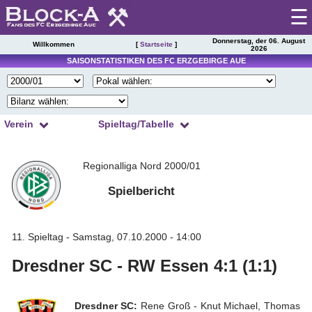
☰
Donnerstag, der 06. August
Willkommen
[
Startseite
]
2026
Startseite
SAISONSTATISTIKEN DES FC ERZGEBIRGE AUE
Spieltag
|
Tabelle
Verein
Spieltag/Tabelle
Spielberichte
1
2
3
4
Kader
Presseschau
Regionalliga Nord 2000/01
5
6
7
8
Spielplan
9
10
11
12
Spielbericht
Einsätze
13
14
15
16
Torschützen
Saisonstatistik
17
18
19
20
Trainer
11. Spieltag - Samstag, 07.10.2000 - 14:00
Ergebnisarchiv
21
22
23
24
Zuschauer
Dresdner SC - RW Essen 4:1 (1:1)
Spielerarchiv
25
26
27
28
Schiedsrichter
29
30
31
32
Tabellensituation
Gegnerarchiv
Dresdner SC:
Rene Groß - Knut Michael, Thomas