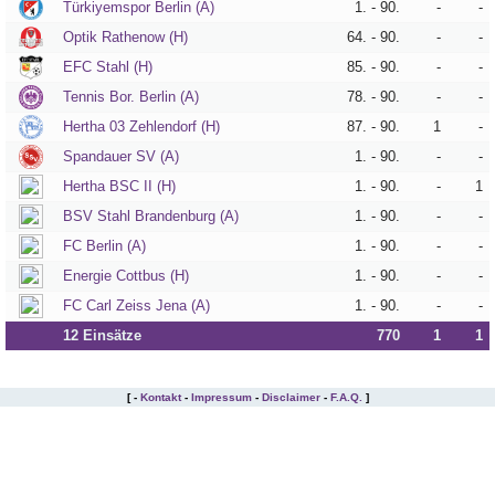
Türkiyemspor Berlin (A)
1. - 90.
-
-
Optik Rathenow (H)
64. - 90.
-
-
Tippspiel
EFC Stahl (H)
85. - 90.
-
-
Tennis Bor. Berlin (A)
78. - 90.
-
-
Aue-
Hertha 03 Zehlendorf (H)
87. - 90.
1
-
Away
Spandauer SV (A)
1. - 90.
-
-
Fanzine
Hertha BSC II (H)
1. - 90.
-
1
BSV Stahl Brandenburg (A)
1. - 90.
-
-
Bilderarchiv
FC Berlin (A)
1. - 90.
-
-
Aue-
Energie Cottbus (H)
1. - 90.
-
-
Fans
FC Carl Zeiss Jena (A)
1. - 90.
-
-
On
Tour
12 Einsätze
770
1
1
Fanturniere
[ -
Kontakt
-
Impressum
-
Disclaimer
-
F.A.Q.
]
Fanfreundschaften
Downloads