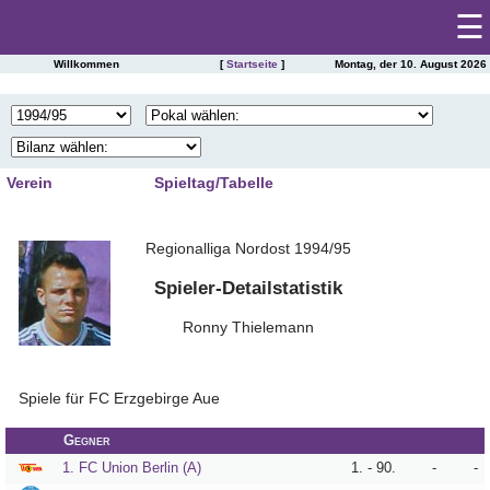
☰
Willkommen
[
Startseite
]
Montag, der 10. August 2026
Startseite
SAISONSTATISTIKEN DES FC ERZGEBIRGE AUE
Spieltag
|
Tabelle
Verein
Spieltag/Tabelle
Spielberichte
1
2
3
4
Kader
Regionalliga Nordost 1994/95
5
6
7
8
Presseschau
Spielplan
9
10
11
12
Spieler-Detailstatistik
Einsätze
13
14
15
16
Torschützen
Ronny Thielemann
Saisonstatistik
17
18
19
20
Trainer
21
22
23
24
Ergebnisarchiv
Zuschauer
Spiele für FC Erzgebirge Aue
25
26
27
28
Schiedsrichter
Spielerarchiv
Gegner
29
30
31
32
Tabellensituation
Gegnerarchiv
1. FC Union Berlin (A)
1. - 90.
-
-
33
34