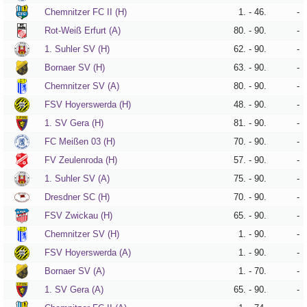
Chemnitzer FC II (H)
1. - 46.
-
Rot-Weiß Erfurt (A)
80. - 90.
-
Tippspiel
1. Suhler SV (H)
62. - 90.
-
Aue-
Bornaer SV (H)
63. - 90.
-
Away
Chemnitzer SV (A)
80. - 90.
-
FSV Hoyerswerda (H)
48. - 90.
-
Fanzine
1. SV Gera (H)
81. - 90.
-
Bilderarchiv
FC Meißen 03 (H)
70. - 90.
-
FV Zeulenroda (H)
57. - 90.
-
Aue-
Fans
1. Suhler SV (A)
75. - 90.
-
On
Dresdner SC (H)
70. - 90.
-
Tour
FSV Zwickau (H)
65. - 90.
-
Fanturniere
Chemnitzer SV (H)
1. - 90.
-
FSV Hoyerswerda (A)
1. - 90.
-
Fanfreundschaften
Bornaer SV (A)
1. - 70.
-
Downloads
1. SV Gera (A)
65. - 90.
-